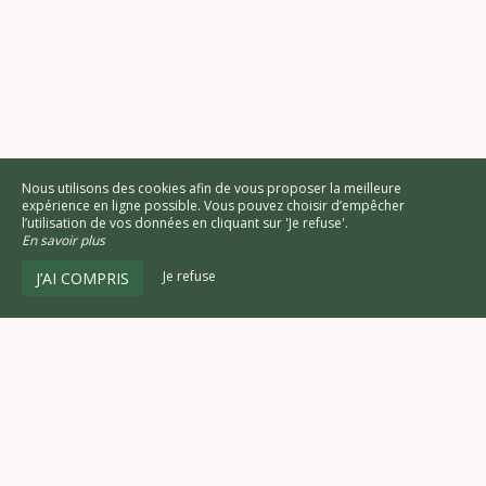
Nous utilisons des cookies afin de vous proposer la meilleure
expérience en ligne possible. Vous pouvez choisir d’empêcher
l’utilisation de vos données en cliquant sur 'Je refuse'.
En savoir plus
Je refuse
J’AI COMPRIS
NEO by My Groom Service est un
moteur de réservation pour hôtellerie
100% in-site