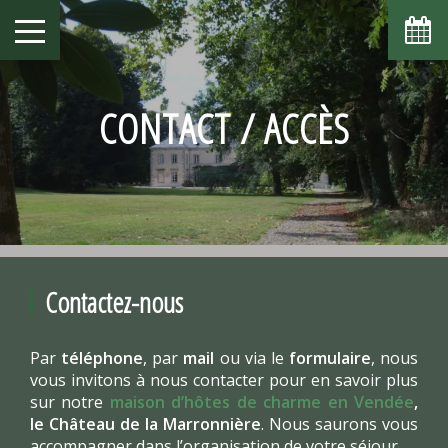
août
lun
mar
mer
jeu
ven
sam
dim
1
2
-
-
CONTACT / ACCÈS
7
8
3
4
5
6
9
-
-
-
-
-
-
-
10
11
12
13
14
15
16
-
-
-
-
-
-
-
17
18
19
20
21
22
23
-
-
-
-
-
-
-
24
25
26
27
28
29
30
-
-
-
-
-
-
-
Contactez-nous
31
-
Par
téléphone
, par
mail
ou via le
formulaire
, nous
A partir de
vous invitons à nous contacter pour en savoir plus
-
sur notre
maison d’hôtes de charme en Vendée
,
Site Officiel
le Château de la Marronnière
. Nous saurons vous
Meilleur tarif garanti
accompagner dans l’organisation de votre séjour.