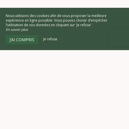
Nous utilisons des cookies afin de vous proposer la meilleure
expérience en ligne possible. Vous pouvez choisir d’empêcher
l’utilisation de vos données en cliquant sur 'Je refuse'.
En savoir plus
Je refuse
J’AI COMPRIS
Château de la Marronnière
12, La Marronnière,
85190 AIZENAY - France
Agrandir