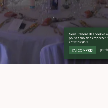
Nous utilisons des cookies a
pouvez choisir d’empêcher l’u
En savoir plus
Je re
J’AI COMPRIS
Château de la Marronnière
12, La Marronnière,
85190 AIZENAY - France