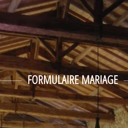
septembre
mer
jeu
ven
sam
dim
2
3
4
5
6
-
-
-
-
-
9
10
11
12
13
-
-
-
-
-
16
17
18
19
20
-
-
-
-
-
23
24
25
26
27
-
-
-
-
-
FORMULAIRE MARIAGE
30
-
A partir de
-
Site Officiel
Meilleur tarif garanti