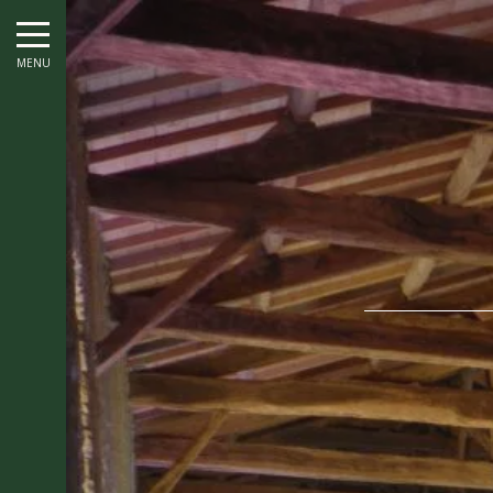
août
lun
mar
mer
jeu
ven
sam
dim
lun
mar
MENU
1
2
1
-
-
-
3
4
5
6
7
8
9
7
8
-
-
-
-
-
-
-
-
-
10
11
12
13
14
15
16
14
15
-
-
-
-
-
-
-
-
-
17
18
19
20
21
22
23
21
22
-
-
-
-
-
-
-
-
-
24
25
26
27
28
29
30
28
29
-
-
-
-
-
-
-
-
-
31
-