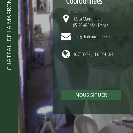
CHÂTEAU DE LA MARRONNIÈRE
Coordonnées
12, La Marronnière,
85190 AIZENAY - France
resa@chateauvendee.com
46.7306422 , -1.613441074
NOUS SITUER